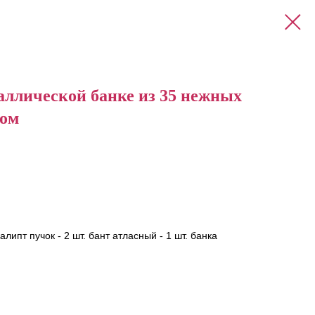
аллической банке из 35 нежных
том
липт пучок - 2 шт. бант атласный - 1 шт. банка