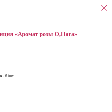
иция «Аромат розы O,Hara»
a - 51шт