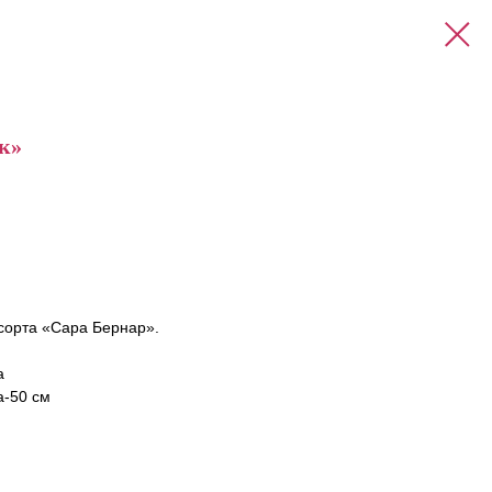
к»
сорта «Сара Бернар».
а
а-50 см