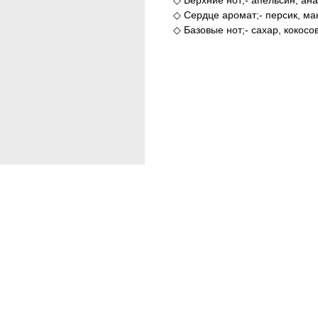
◇ Верхние нот;- апельсин, ан
◇ Сердце аромат;- персик, ма
◇ Базовые нот;- сахар, кокосо