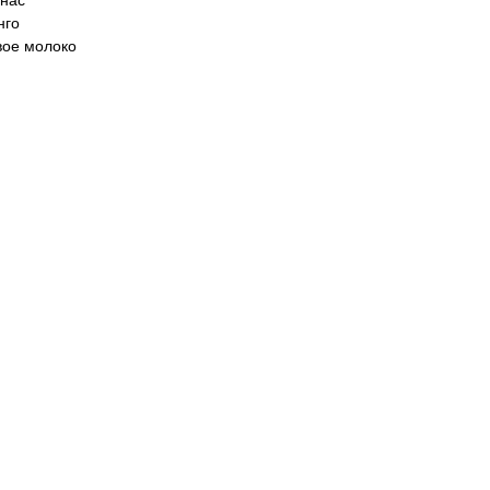
анас
нго
вое молоко