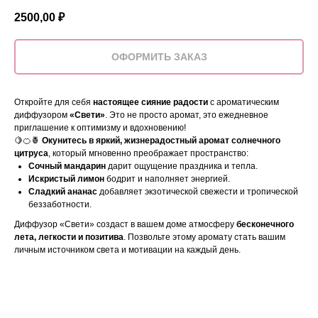
2500,00
₽
ОФОРМИТЬ ЗАКАЗ
Откройте для себя
настоящее сияние радости
с ароматическим
диффузором
«Свети»
. Это не просто аромат, это ежедневное
приглашение к оптимизму и вдохновению!
🍋🍊🍍
Окунитесь в яркий, жизнерадостный аромат солнечного
цитруса
, который мгновенно преображает пространство:
Сочный мандарин
дарит ощущение праздника и тепла.
Искристый лимон
бодрит и наполняет энергией.
Сладкий ананас
добавляет экзотической свежести и тропической
беззаботности.
Диффузор «Свети» создаст в вашем доме атмосферу
бесконечного
лета, легкости и позитива
. Позвольте этому аромату стать вашим
личным источником света и мотивации на каждый день.