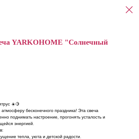
свеча YARKOHOME "Солнечный
трус ☀️🍋
и атмосферу бесконечного праздника! Эта свеча
венно поднимать настроение, прогонять усталость и
ящейся энергией.
в:
ущение тепла, уюта и детской радости.