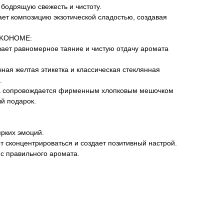
 бодрящую свежесть и чистоту.
ает композицию экзотической сладостью, создавая
RKOHOME:
вает равномерное таяние и чистую отдачу аромата
чная желтая этикетка и классическая стеклянная
.
ча сопровождается фирменным хлопковым мешочком
ый подарок.
ярких эмоций.
ет сконцентрироваться и создает позитивный настрой.
с правильного аромата.