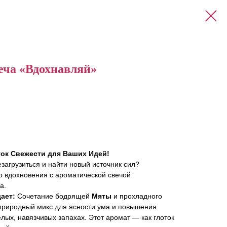
еча «Вдохнавляй»
ок Свежести для Ваших Идей!
езагрузиться и найти новый источник сил?
о вдохновения с ароматической свечой
a.
ает:
Сочетание бодрящей
Мяты
и прохладного
риродный микс для ясности ума и повышения
лых, навязчивых запахах. Этот аромат — как глоток