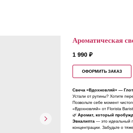
Ароматическая св
1 990
₽
ОФОРМИТЬ ЗАКАЗ
Свеча «Вдохновляй» — Глот
Устали от рутины? Хотите пер
Позвольте себе момент чистог
«Вдохновляй» от Florista Barist
🌿
Аромат, который пробужд
Эвкалипта
— это идеальный п
концентрации. Забудьте о тяже