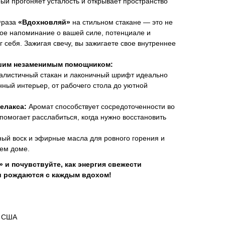
рый прогоняет усталость и открывает пространство
раза
«Вдохновляй»
на стильном стакане — это не
ное напоминание о вашей силе, потенциале и
 себя. Зажигая свечу, вы зажигаете свое внутреннее
ашим незаменимым помощником:
листичный стакан и лаконичный шрифт идеально
ный интерьер, от рабочего стола до уютной
елакса:
Аромат способствует сосредоточенности во
помогает расслабиться, когда нужно восстановить
ый воск и эфирные масла для ровного горения и
шем доме.
 и почувствуйте, как энергия свежести
еи рождаются с каждым вдохом!
з США