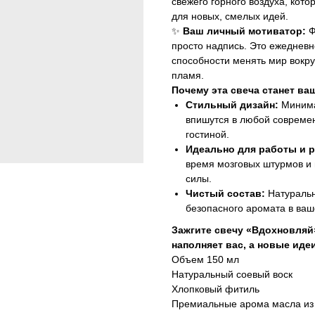
свежего горного воздуха, кото
для новых, смелых идей.
✨
Ваш личный мотиватор:
Ф
просто надпись. Это ежеднев
способности менять мир вокруг
пламя.
Почему эта свеча станет в
Стильный дизайн:
Минима
впишутся в любой современ
гостиной.
Идеально для работы и р
время мозговых штурмов и 
силы.
Чистый состав:
Натуральн
безопасного аромата в ва
Зажгите свечу «Вдохновляй»
наполняет вас, а новые ид
Объем 150 мл
Натуральный соевый воск
Хлопковый фитиль
Премиальные арома масла и